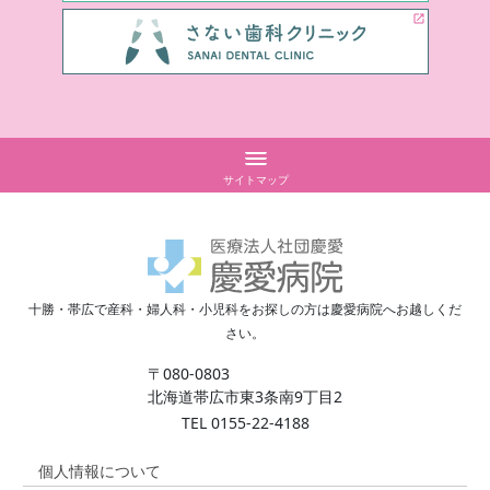
サイトマップ
診療案内
産前・産後
産科
産後ケア
婦人科
おっぱい・育児相談
十勝・帯広で産科・婦人科・小児科をお探しの方は慶愛病院へお越しくだ
小児科
デイケア
さい。
産後講座
〒080-0803
産後２週間健診（ベビマ
北海道帯広市東3条南9丁目2
マ）
TEL 0155-22-4188
母親学級
（産前教室）
個人情報について