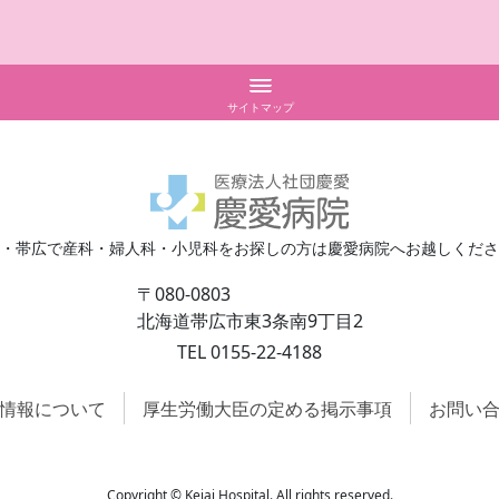
サイトマップ
10分でわかる
・産後
慶愛病院のお産
後ケア
慶愛病院の特徴
おっぱい・育児相談
施設のご案内
・帯広で産科・婦人科・小児科をお探しの方は慶愛病院へお越しくださ
デイケア
分娩予約と費用
〒080-0803
産後講座
母親学級と家族に知ってほ
北海道帯広市東3条南9丁目2
と
産後２週間健診（ベビママ）
TEL 0155-22-4188
入院の準備とご案内
親学級
（産前教室）
面会について
情報について
厚生労働大臣の定める掲示事項
お問い
Copyright © Keiai Hospital. All rights reserved.