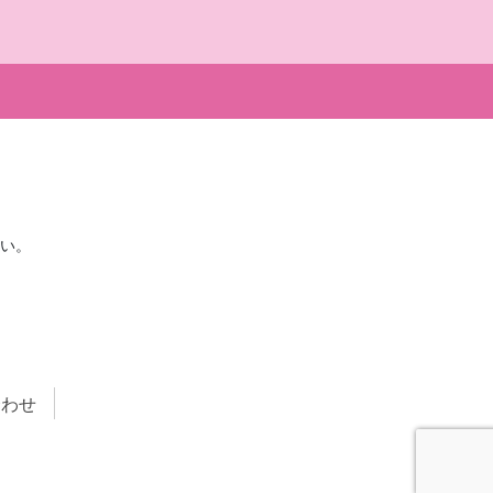
慶愛病院について
当院について
病院理念・沿革
い。
医師紹介
しいこ
一般事業主行動計画
職員募集情報
合わせ
このサイトについて
お問い合わせ