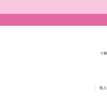
診療案内
産前
産科
産
婦人科
十勝
小児科
母
個人