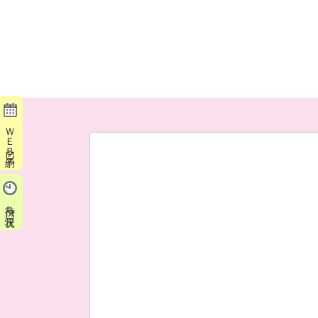
ＷＥＢ予約
待ち状況